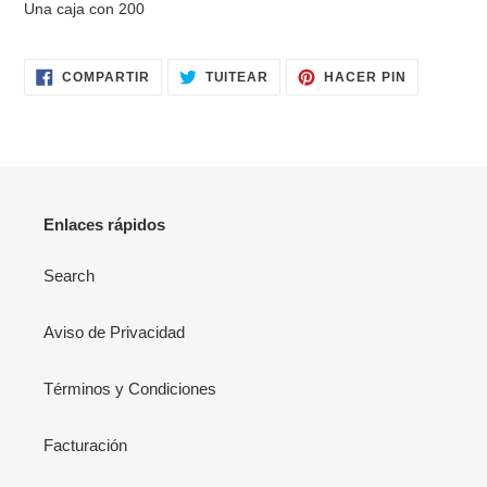
Una caja con 200
producto
a
tu
COMPARTIR
TUITEAR
PINEAR
COMPARTIR
TUITEAR
HACER PIN
EN
EN
EN
carrito
FACEBOOK
TWITTER
PINTERES
Enlaces rápidos
Search
Aviso de Privacidad
Términos y Condiciones
Facturación